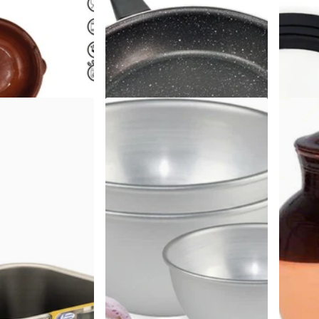
Spediz
€16,59
,74 per ciascun articolo
€14,40
Visualizza le opzioni
le opzioni
Visua