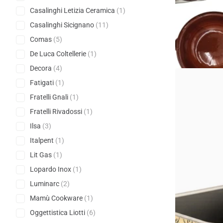
€16,41
Casalinghi Letizia Ceramica
(1)
Prezzo unitario€2
Casalinghi Sicignano
(11)
Visualizza 
Comas
(5)
De Luca Coltellerie
(1)
Decora
(4)
Fatigati
(1)
Fratelli Gnali
(1)
Fratelli Rivadossi
(1)
Ilsa
(3)
Italpent
(1)
Lit Gas
(1)
Lopardo Inox
(1)
Luminarc
(2)
Mamù Cookware
(1)
Oggettistica Liotti
(6)