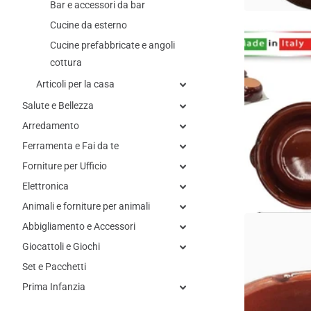
Bar e accessori da bar
Cucine da esterno
Casalinghi Sicig
Casalinghi Sic
Cucine prefabbricate e angoli
Terracotta Alti
cottura
H 6 Cm – Ideali
Spedizione 
Articoli per la casa
Spedizione 
Salute e Bellezza
€16,41
Arredamento
Prezzo unitario€2
Ferramenta e Fai da te
Visualizza 
Forniture per Ufficio
Elettronica
Animali e forniture per animali
Abbigliamento e Accessori
Giocattoli e Giochi
Set e Pacchetti
Prima Infanzia