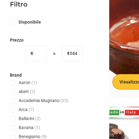
Filtro
Disponibile
Prezzo
€
a
€
Brand
Visualizza
Aaron
(1)
abert
(2)
Accademia Mugnano
(23)
Casalinghi Sicig
Arca
(7)
Casalinghi Sic
Ballarini
(2)
Terracotta Bass
Cm H 5 Cm – Ide
Spedizione 
Bavaria
(1)
Spedizione 
Benegiamo
(9)