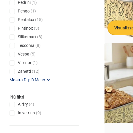
Pedrini
(1)
Pengo
(1)
Pentalux
(15)
Visualizza
Pintinox
(3)
Silikomart
(8)
Tescoma
(8)
Accademia Mugn
Vespa
(5)
Teglia Quadra 
Vitrinor
(1)
Antiaderente Air
Made in Italy, 
Zanetti
(12)
Esaurito,
Conta
Esaurito,
Conta
Mostra
Di più
Meno
€11,18
Più filtri
Visualizza 
Airfry
(4)
In vetrina
(9)