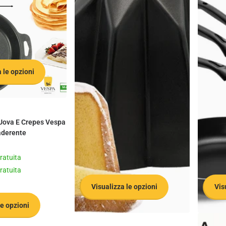
 le opzioni
Uova E Crepes Vespa
aderente
gratuita
gratuita
Visualizza le opzioni
Vis
le opzioni
Vespa
Zanetti