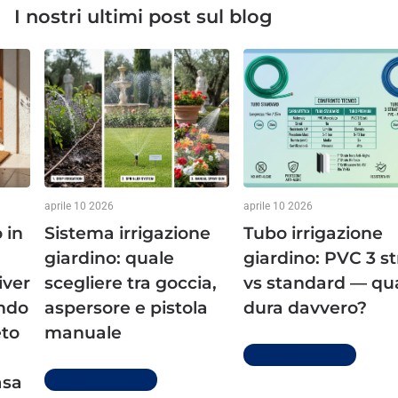
I nostri ultimi post sul blog
aprile 10 2026
aprile 10 2026
 in
Sistema irrigazione
Tubo irrigazione
giardino: quale
giardino: PVC 3 st
iver
scegliere tra goccia,
vs standard — qu
ndo
aspersore e pistola
dura davvero?
eto
manuale
Per saperne di più
Per saperne di più
asa