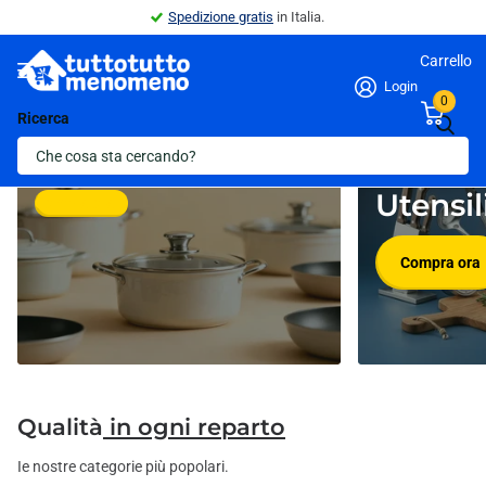
Spedizione gratis
in Italia.
Carrello
Login
0
Ricerca
Pentolame
Novità in
Utensil
Compra ora
Compra ora
Qualità
in ogni reparto
Ie nostre categorie più popolari.