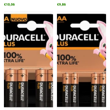
€10,06
€9,86