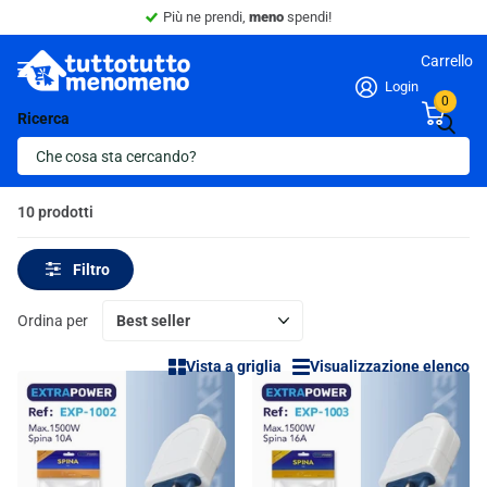
Più ne prendi,
meno
spendi!
Carrello
Login
0
Ricerca
Homepage
Accessori Elettronici
Accessori Elettronici
10 prodotti
Filtro
Ordina per
Vista a griglia
Visualizzazione elenco