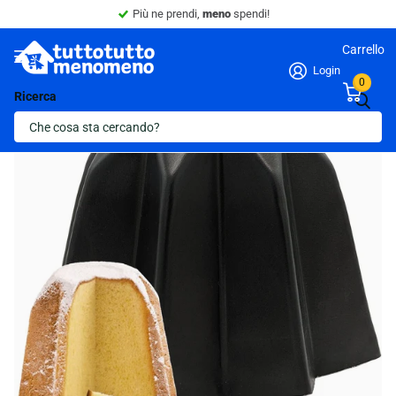
Sconto 10% -
Minimo 4 articoli nel carrello.
Carrello
Login
0
Ricerca