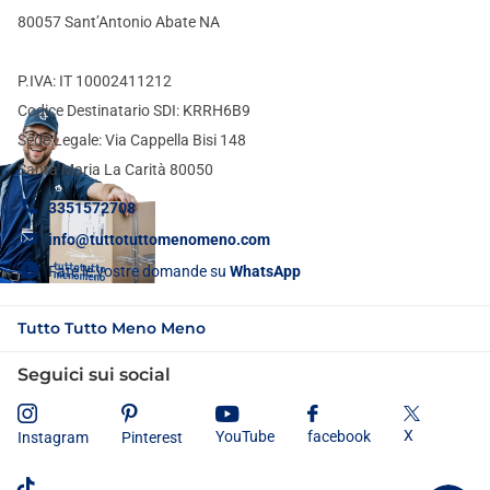
80057 Sant’Antonio Abate NA
P.IVA: IT 10002411212
Codice Destinatario SDI: KRRH6B9
Sede Legale: Via Cappella Bisi 148
Santa Maria La Carità 80050
3351572708
info@tuttotuttomenomeno.com
Fate le vostre domande su
WhatsApp
Tutto Tutto Meno Meno
Seguici sui social
X
YouTube
facebook
Instagram
Pinterest