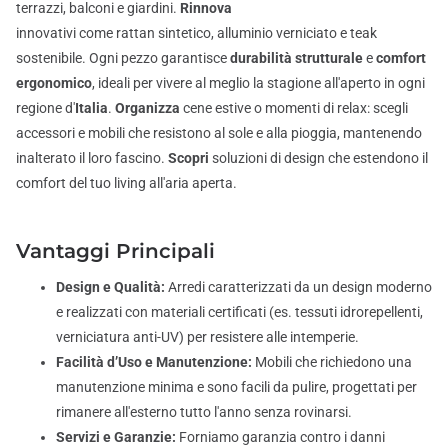
terrazzi, balconi e giardini.
Rinnova
il tuo outdoor con materiali
innovativi come rattan sintetico, alluminio verniciato e teak
sostenibile. Ogni pezzo garantisce
durabilità strutturale
e
comfort
ergonomico
, ideali per vivere al meglio la stagione all'aperto in ogni
regione d'
Italia
.
Organizza
cene estive o momenti di relax: scegli
accessori e mobili che resistono al sole e alla pioggia, mantenendo
inalterato il loro fascino.
Scopri
soluzioni di design che estendono il
comfort del tuo living all'aria aperta.
Vantaggi Principali
Design e Qualità:
Arredi caratterizzati da un design moderno
e realizzati con materiali certificati (es. tessuti idrorepellenti,
verniciatura anti-UV) per resistere alle intemperie.
Facilità d’Uso e Manutenzione:
Mobili che richiedono una
manutenzione minima e sono facili da pulire, progettati per
rimanere all'esterno tutto l'anno senza rovinarsi.
Servizi e Garanzie:
Forniamo garanzia contro i danni