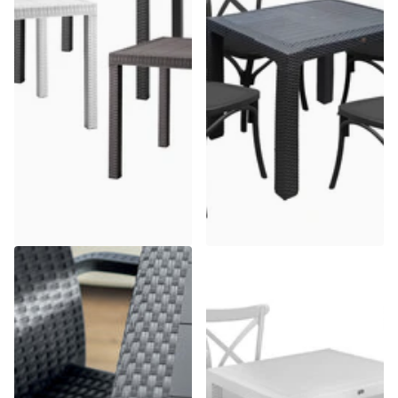
Bica
Daf
Bica Tavolo Dallas Effetto
Set Tavolo Polyrattan con
Rattan 80X80Cm Resistente
Sedie Resina – Daf
Esterni
Spedizione gratuita
8 disponibili
Spedizione
Spedizione gratuita
gratuita
8 disponibili
Spedizione
€58,01
gratuita