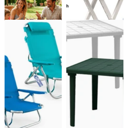
€44,24
gratuita
€22,64