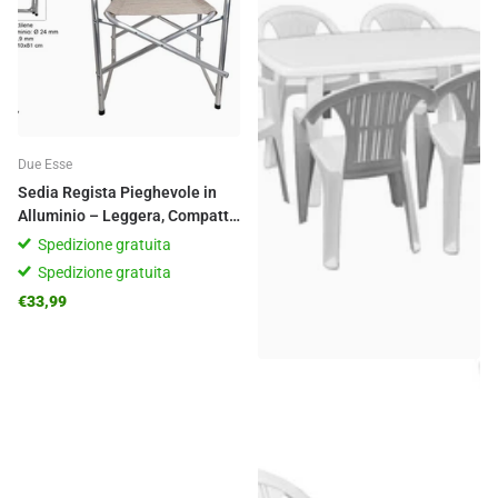
Due Esse
Sedia Regista Pieghevole in
Alluminio – Leggera, Compatta
e Sempre Pronta!
Spedizione gratuita
Spedizione gratuita
€33,99
Casalinghi Sicignano
Set 6 Poltrone Ratak con
Tavolo Rettangolare Ovale
Cayman in Polipropilene
Spedizione gratuita
Impilabile Facile da M...
Spedizione gratuita