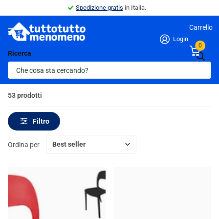
Spedizione gratis
in Italia.
Carrello
Login
0
Ricerca
Homepage
Arredamento per Esterni
Arredamento per Esterni
53 prodotti
Filtro
Ordina per