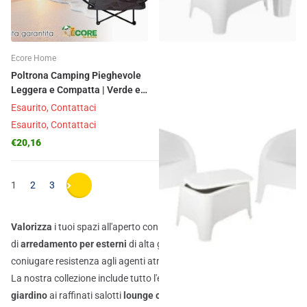
Ecore Home
Plastmeccanica
Poltrona Camping Pieghevole
Set Petra 2 Poltrone con
Leggera e Compatta | Verde e
Braccioli 1 Tavolino
Nero
Contenitore - Impermeabile,
Esaurito,
Contattaci
Spedizione gratuita
Compatto, Facile da Pul...
Esaurito,
Contattaci
Spedizione gratuita
€20,16
€36,10
1
2
3
Valorizza
i tuoi spazi all'aperto con la nostra selezione
di
arredamento per esterni
di alta gamma, progettata per
coniugare resistenza agli agenti atmosferici e stile inconfondibile.
La nostra collezione include tutto l'essenziale: dai
set pranzo da
giardino
ai raffinati salotti
lounge outdoor
, perfetti per trasformare