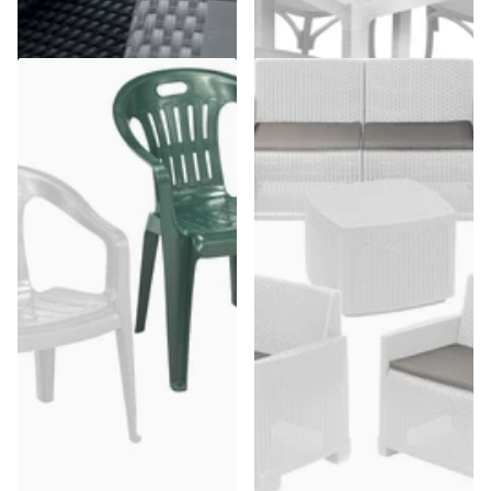
€62,71