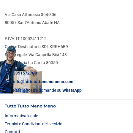
Via Casa Attanasio 304-306
80057 Sant’Antonio Abate NA
P.IVA: IT 10002411212
Codice Destinatario SDI: KRRH6B9
Sede Legale: Via Cappella Bisi 148
Santa Maria La Carità 80050
3351572708
info@tuttotuttomenomeno.com
Fate le vostre domande su
WhatsApp
Tutto Tutto Meno Meno
Informativa legale
Termini e Condizioni del servizio
Contatti