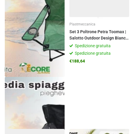
Plastmeccanica
Set 3 Poltrone Petra Toomax |
Salotto Outdoor Design Bianco
o Antracite
Spedizione gratuita
Spedizione gratuita
€188,64
Ecore Home
Poltrona Camping Pieghevole |
Verde / Nero
Esaurito,
Contattaci
Esaurito,
Contattaci
€20,16