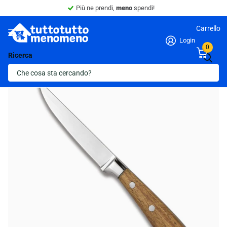
Più ne prendi,
meno
spendi!
Carrello
Login
0
Ricerca
Ultima scorta!