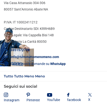
Via Casa Attanasio 304-306
80057 Sant’Antonio Abate NA
P.IVA: IT 10002411212
Codice Destinatario SDI: KRRH6B9
Sede Legale: Via Cappella Bisi 148
Santa Maria La Carità 80050
3351572708
info@tuttotuttomenomeno.com
Fate le vostre domande su
WhatsApp
Tutto Tutto Meno Meno
Seguici sui social
X
YouTube
facebook
Instagram
Pinterest