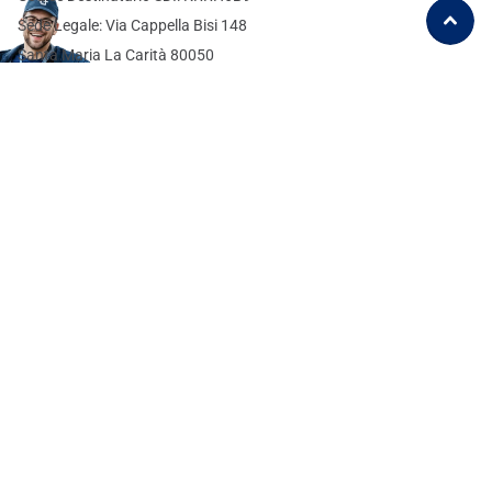
Sede Legale: Via Cappella Bisi 148
Santa Maria La Carità 80050
3351572708
info@tuttotuttomenomeno.com
Fate le vostre domande su
WhatsApp
Tutto Tutto Meno Meno
Seguici sui social
X
YouTube
facebook
Instagram
Pinterest
TikTok
Iscriviti alle nostre e-mail