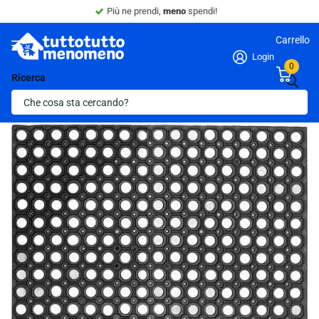
Sconto 10% -
Minimo 4 articoli nel carrello.
Carrello
Login
0
Ricerca