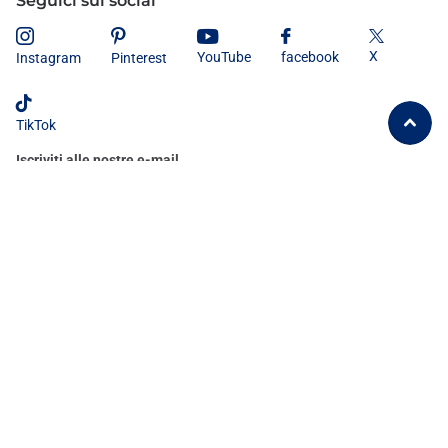
Seguici sui social
X
YouTube
facebook
Instagram
Pinterest
TikTok
Iscriviti alle nostre e-mail
Dichiaro di aver letto e compreso
l'informativa sulla privacy
e
acconsento al trattamento dei miei dati personali secondo le modalità e
le finalità ivi indicate.
©
2026
Tutto Tutto Meno Meno®
IT (EUR €)
Menù