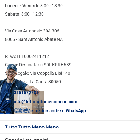
Lunedì - Venerdì:
8:00 - 18:30
Sabato
: 8:00 - 12:30
Via Casa Attanasio 304-306
80057 Sant’Antonio Abate NA
P.IVA: IT 10002411212
Codice Destinatario SDI: KRRH6B9
Sede Legale: Via Cappella Bisi 148
Santa Maria La Carità 80050
3351572708
info@tuttotuttomenomeno.com
Fate le vostre domande su
WhatsApp
Tutto Tutto Meno Meno