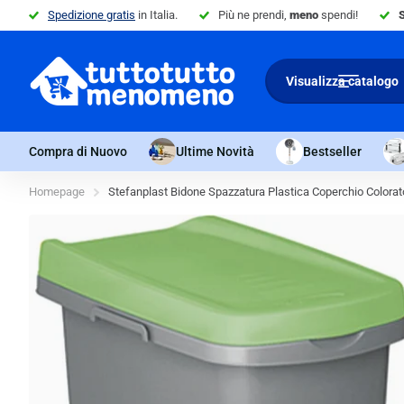
Spedizione gratis
in Italia.
Più ne prendi,
meno
spendi!
Visualizza catalogo
Compra di Nuovo
Ultime Novità
Bestseller
Homepage
Stefanplast Bidone Spazzatura Plastica Coperchio Colora