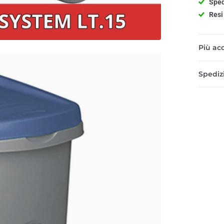
Sped
Resi 
Più acq
Spedizi