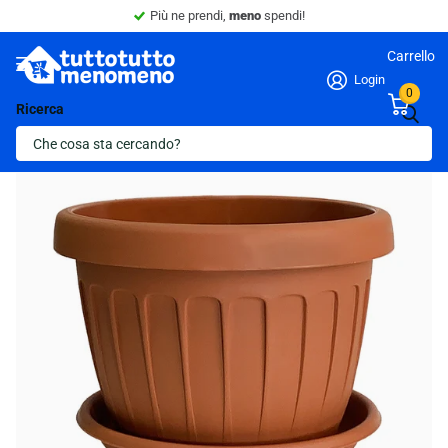
Sconto 10% -
Minimo 4 articoli nel carrello.
Carrello
Login
0
Ricerca