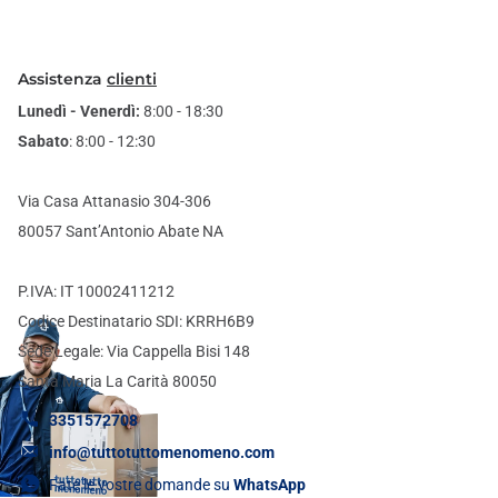
Assistenza
clienti
Lunedì - Venerdì:
8:00 - 18:30
Sabato
: 8:00 - 12:30
Via Casa Attanasio 304-306
80057 Sant’Antonio Abate NA
P.IVA: IT 10002411212
Codice Destinatario SDI: KRRH6B9
Sede Legale: Via Cappella Bisi 148
Santa Maria La Carità 80050
3351572708
info@tuttotuttomenomeno.com
Fate le vostre domande su
WhatsApp