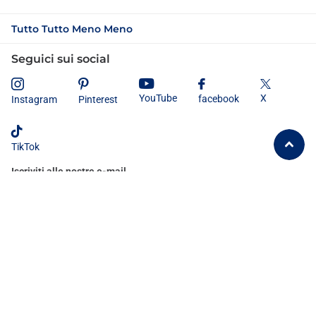
Tutto Tutto Meno Meno
Seguici sui social
X
YouTube
facebook
Instagram
Pinterest
TikTok
Iscriviti alle nostre e-mail
Dichiaro di aver letto e compreso
l'informativa sulla privacy
e
acconsento al trattamento dei miei dati personali secondo le modalità e
le finalità ivi indicate.
©
2026
Tutto Tutto Meno Meno®