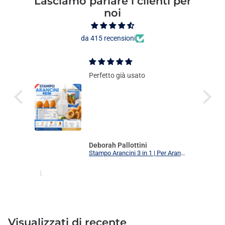
Lasciamo parlare i clienti per
noi
da 415 recensioni
Perfetto già usato
Deborah Pallottini
Stampo Arancini 3 in 1 | Per Arancini, Supplì e Polpette Uniformi | 3 Forme Intercambiabili Food Grade + Ricettario
Visualizzati
di recente