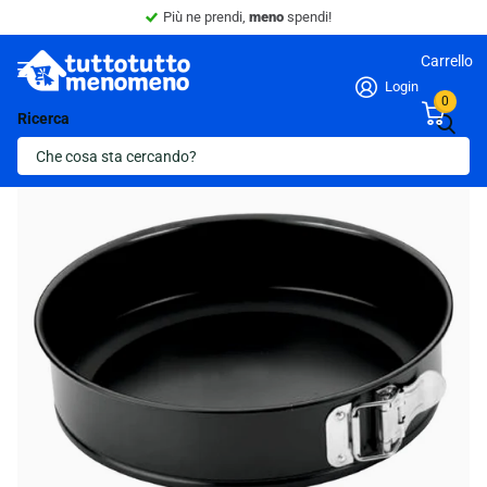
Più ne prendi,
meno
spendi!
Carrello
Login
0
Ricerca