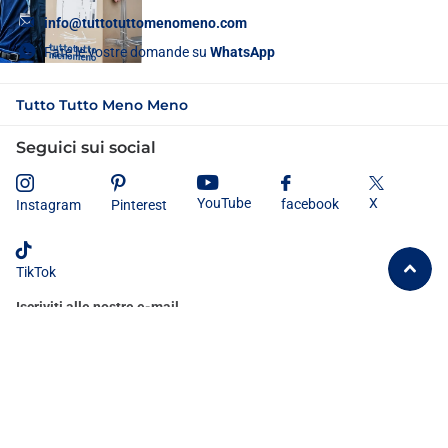
info@tuttotuttomenomeno.com
Fate le vostre domande su
WhatsApp
Tutto Tutto Meno Meno
Seguici sui social
X
YouTube
facebook
Instagram
Pinterest
TikTok
Iscriviti alle nostre e-mail
Dichiaro di aver letto e compreso
l'informativa sulla privacy
e
acconsento al trattamento dei miei dati personali secondo le modalità e
le finalità ivi indicate.