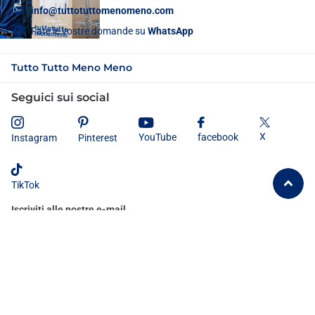
info@tuttotuttomenomeno.com
Fate le vostre domande su
WhatsApp
Tutto Tutto Meno Meno
Seguici sui social
X
YouTube
facebook
Instagram
Pinterest
TikTok
Iscriviti alle nostre e-mail
Dichiaro di aver letto e compreso
l'informativa sulla privacy
e
acconsento al trattamento dei miei dati personali secondo le modalità e
le finalità ivi indicate.