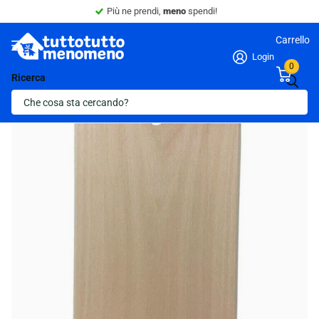
Sconto 10% -
Minimo 4 articoli nel carrello.
Carrello
Login
0
Ricerca