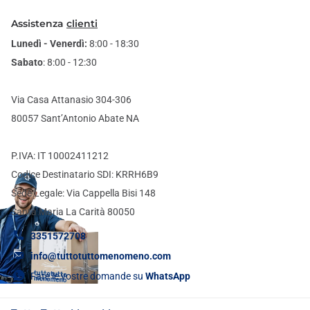
Assistenza
clienti
Lunedì - Venerdì:
8:00 - 18:30
Sabato
: 8:00 - 12:30
Via Casa Attanasio 304-306
80057 Sant’Antonio Abate NA
P.IVA: IT 10002411212
Codice Destinatario SDI: KRRH6B9
Sede Legale: Via Cappella Bisi 148
Santa Maria La Carità 80050
3351572708
info@tuttotuttomenomeno.com
Fate le vostre domande su
WhatsApp