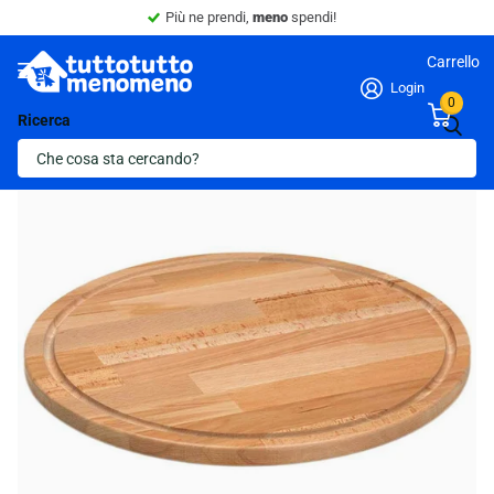
Più ne prendi,
meno
spendi!
Carrello
Login
0
Ricerca
Ultima scorta!