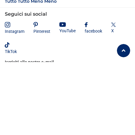
Tutto Tutto Meno Meno
Seguici sui social
X
YouTube
facebook
Instagram
Pinterest
TikTok
Iscriviti alle nostre e-mail
Dichiaro di aver letto e compreso
l'informativa sulla privacy
e
acconsento al trattamento dei miei dati personali secondo le modalità e
le finalità ivi indicate.
©
2026
Tutto Tutto Meno Meno®
IT (EUR €)
Menù