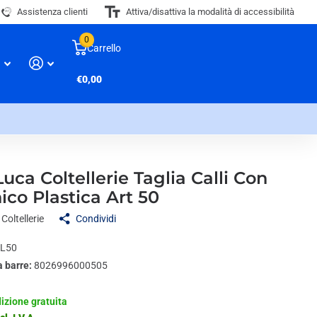
Assistenza clienti
Attiva/disattiva la modalità di accessibilità
0
Carrello
€0,00
uca Coltellerie Taglia Calli Con
co Plastica Art 50
Coltellerie
Condividi
L50
a barre:
8026996000505
izione gratuita