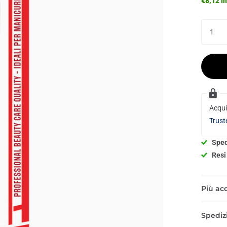
€8,12 in
Acqui
Trust
Sped
Resi 
Più acq
Spedizi