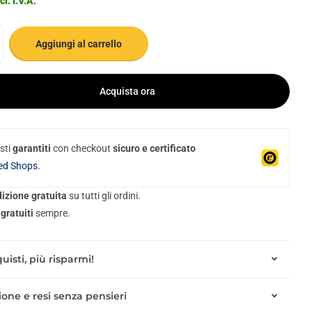
cl. I.V.A.
Aggiungi al carrello
Acquista ora
sti
garantiti
con checkout
sicuro e certificato
ed Shops.
izione gratuita
su tutti gli ordini.
gratuiti
sempre.
uisti, più risparmi!
one e resi senza pensieri