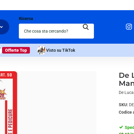
Ricerca
Offerte Top
Visto su TikTok
De L
Mani
De Luca 
SKU:
DE
Codice 
Sped