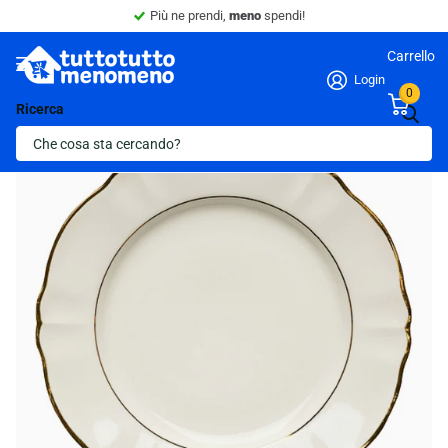
Sconto 10% -
Minimo 4 articoli nel carrello.
Carrello
Login
0
Ricerca
Ultima scorta!