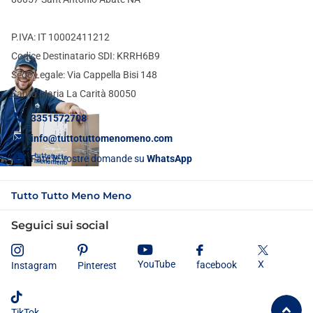
P.IVA: IT 10002411212
Codice Destinatario SDI: KRRH6B9
Sede Legale: Via Cappella Bisi 148
Santa Maria La Carità 80050
3351572708
info@tuttotuttomenomeno.com
Fate le vostre domande su
WhatsApp
Tutto Tutto Meno Meno
Seguici sui social
X
YouTube
facebook
Instagram
Pinterest
TikTok