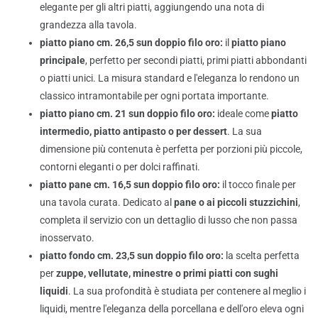
elegante per gli altri piatti, aggiungendo una nota di
grandezza alla tavola.
piatto piano cm. 26,5 sun doppio filo oro:
il
piatto piano
principale
, perfetto per secondi piatti, primi piatti abbondanti
o piatti unici. La misura standard e l'eleganza lo rendono un
classico intramontabile per ogni portata importante.
piatto piano cm. 21 sun doppio filo oro:
ideale come
piatto
intermedio, piatto antipasto o per dessert
. La sua
dimensione più contenuta è perfetta per porzioni più piccole,
contorni eleganti o per dolci raffinati.
piatto pane cm. 16,5 sun doppio filo oro:
il tocco finale per
una tavola curata. Dedicato al
pane o ai piccoli stuzzichini
,
completa il servizio con un dettaglio di lusso che non passa
inosservato.
piatto fondo cm. 23,5 sun doppio filo oro:
la scelta perfetta
per
zuppe, vellutate, minestre o primi piatti con sughi
liquidi
. La sua profondità è studiata per contenere al meglio i
liquidi, mentre l'eleganza della porcellana e dell'oro eleva ogni