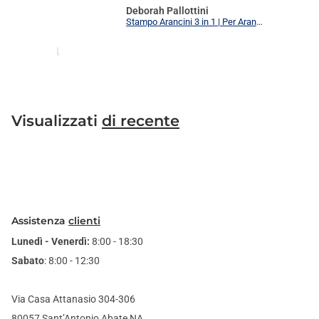
Deborah Pallottini
Stampo Arancini 3 in 1 | Per Arancini, Supplì e Polpette Uniformi | 3 Forme Intercambiabili Food Grade + Ricettario
Visualizzati
di recente
Assistenza
clienti
Lunedì - Venerdì:
8:00 - 18:30
Sabato
: 8:00 - 12:30
Via Casa Attanasio 304-306
80057 Sant’Antonio Abate NA