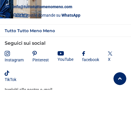
info@tuttotuttomenomeno.com
Fate le vostre domande su
WhatsApp
Tutto Tutto Meno Meno
Seguici sui social
X
YouTube
facebook
Instagram
Pinterest
TikTok
Iscriviti alle nostre e-mail
Dichiaro di aver letto e compreso
l'informativa sulla privacy
e
acconsento al trattamento dei miei dati personali secondo le modalità e
le finalità ivi indicate.