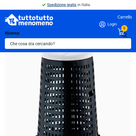
Spedizione gratis
in Italia.
Carrello
Login
0
Ricerca
Indietro