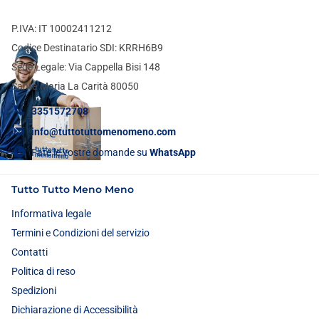
P.IVA: IT 10002411212
Codice Destinatario SDI: KRRH6B9
Sede Legale: Via Cappella Bisi 148
Santa Maria La Carità 80050
3351572708
info@tuttotuttomenomeno.com
Fate le vostre domande su
WhatsApp
Tutto Tutto Meno Meno
Informativa legale
Termini e Condizioni del servizio
Contatti
Politica di reso
Spedizioni
Dichiarazione di Accessibilità