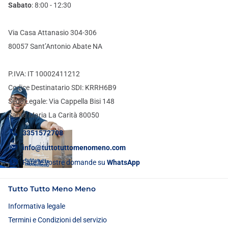
Sabato
: 8:00 - 12:30
Via Casa Attanasio 304-306
80057 Sant’Antonio Abate NA
P.IVA: IT 10002411212
Codice Destinatario SDI: KRRH6B9
Sede Legale: Via Cappella Bisi 148
Santa Maria La Carità 80050
3351572708
info@tuttotuttomenomeno.com
Fate le vostre domande su
WhatsApp
Tutto Tutto Meno Meno
Informativa legale
Termini e Condizioni del servizio