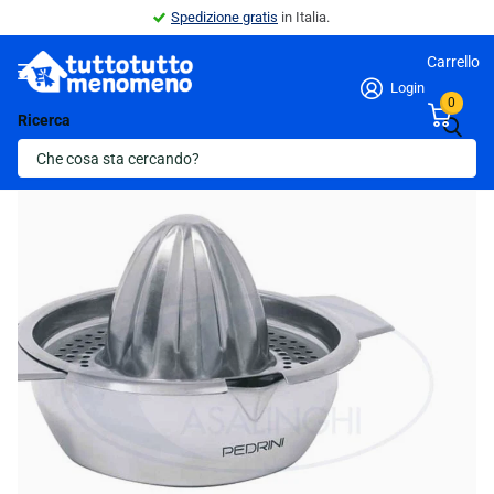
Spedizione gratis
in Italia.
Carrello
Login
0
Ricerca
Indietro