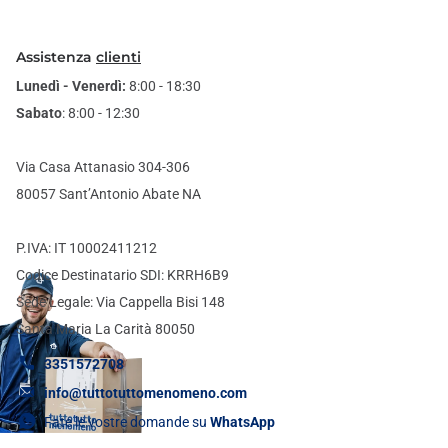
Assistenza
clienti
Lunedì - Venerdì:
8:00 - 18:30
Sabato
: 8:00 - 12:30
Via Casa Attanasio 304-306
80057 Sant’Antonio Abate NA
P.IVA: IT 10002411212
Codice Destinatario SDI: KRRH6B9
Sede Legale: Via Cappella Bisi 148
Santa Maria La Carità 80050
3351572708
info@tuttotuttomenomeno.com
Fate le vostre domande su
WhatsApp