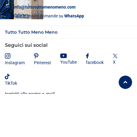
info@tuttotuttomenomeno.com
Fate le vostre domande su
WhatsApp
Tutto Tutto Meno Meno
Seguici sui social
X
YouTube
facebook
Instagram
Pinterest
TikTok
Iscriviti alle nostre e-mail
Dichiaro di aver letto e compreso
l'informativa sulla privacy
e
acconsento al trattamento dei miei dati personali secondo le modalità e
le finalità ivi indicate.