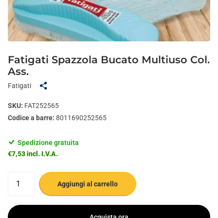
Fatigati Spazzola Bucato Multiuso Col.
Ass.
Fatigati
SKU:
FAT252565
Codice a barre:
8011690252565
Spedizione gratuita
€7,53 incl. I.V.A.
Aggiungi al carrello
Acquista ora