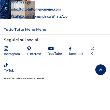
3351572708
info@tuttotuttomenomeno.com
Fate le vostre domande su
WhatsApp
Tutto Tutto Meno Meno
Seguici sui social
X
YouTube
facebook
Instagram
Pinterest
TikTok
Iscriviti alle nostre e-mail
Dichiaro di aver letto e compreso
l'informativa sulla privacy
e
acconsento al trattamento dei miei dati personali secondo le modalità e