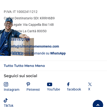
P.IVA: IT 10002411212
Codice Destinatario SDI: KRRH6B9
Sede Legale: Via Cappella Bisi 148
Santa Maria La Carità 80050
3351572708
info@tuttotuttomenomeno.com
Fate le vostre domande su
WhatsApp
Tutto Tutto Meno Meno
Seguici sui social
X
YouTube
facebook
Instagram
Pinterest
TikTok