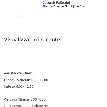
Deborah Pallottini
Stampo Arancini 3 in 1 | Per Arancini, Supplì e Polpette Uniformi | 3 Forme Intercambiabili Food Grade + Ricettario
Visualizzati
di recente
Assistenza
clienti
Lunedì - Venerdì:
8:00 - 18:30
Sabato
: 8:00 - 12:30
Via Casa Attanasio 304-306
80057 Sant’Antonio Abate NA