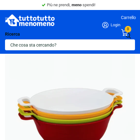
Sconto 10% -
Minimo 4 articoli nel carrel
Carrello
Login
0
Ricerca