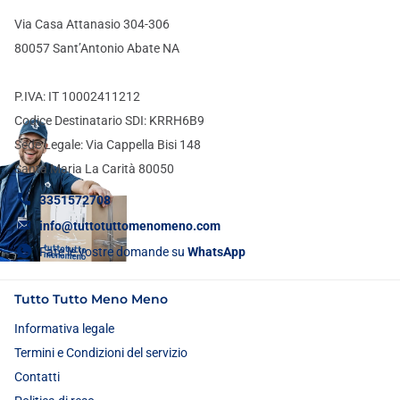
Via Casa Attanasio 304-306
80057 Sant’Antonio Abate NA
P.IVA: IT 10002411212
Codice Destinatario SDI: KRRH6B9
Sede Legale: Via Cappella Bisi 148
Santa Maria La Carità 80050
3351572708
info@tuttotuttomenomeno.com
Fate le vostre domande su
WhatsApp
Tutto Tutto Meno Meno
Informativa legale
Termini e Condizioni del servizio
Contatti