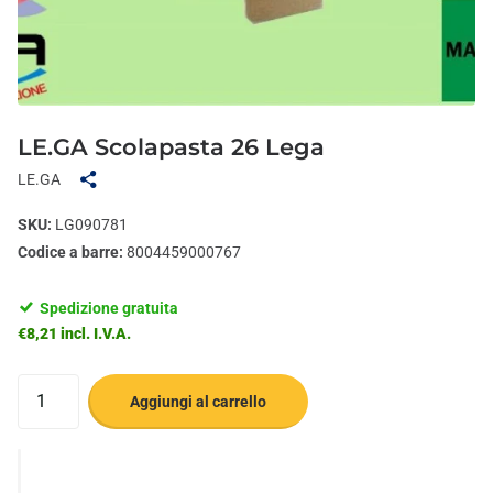
LE.GA Scolapasta 26 Lega
LE.GA
SKU:
LG090781
Codice a barre:
8004459000767
Spedizione gratuita
€8,21 incl. I.V.A.
Aggiungi al carrello