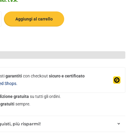
ncl. I.V.A.
Aggiungi al carrello
sti
garantiti
con checkout
sicuro e certificato
ed Shops.
izione gratuita
su tutti gli ordini.
gratuiti
sempre.
uisti, più risparmi!