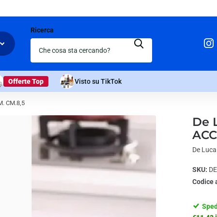
Ricerca
Offerte Top
Visto su TikTok
M. CM.8,5
De 
ACC
De Luca 
SKU:
DE
Codice 
Sped