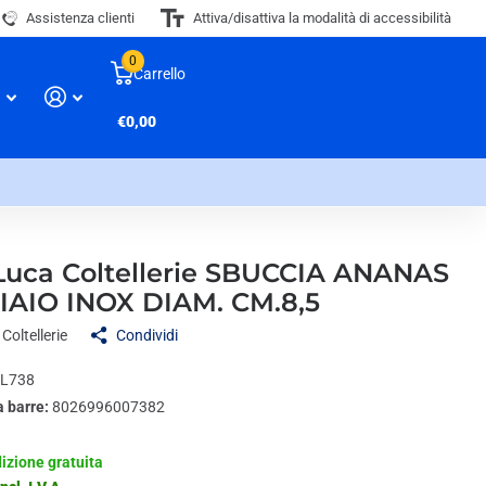
Assistenza clienti
Attiva/disattiva la modalità di accessibilità
0
Carrello
€0,00
Luca Coltellerie SBUCCIA ANANAS
IAIO INOX DIAM. CM.8,5
Coltellerie
Condividi
L738
a barre:
8026996007382
izione gratuita