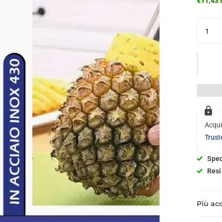
€11,43 i
Acqui
Trust
Sped
Resi 
Più acq