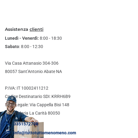
Assistenza
clienti
Lunedì - Venerdì:
8:00 - 18:30
Sabato
: 8:00 - 12:30
Via Casa Attanasio 304-306
80057 Sant’Antonio Abate NA
P.IVA: IT 10002411212
Codice Destinatario SDI: KRRH6B9
Sede Legale: Via Cappella Bisi 148
Santa Maria La Carità 80050
3351572708
info@tuttotuttomenomeno.com