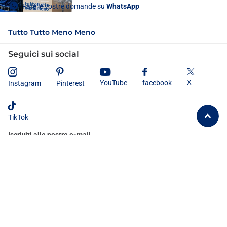
Fate le vostre domande su
WhatsApp
Tutto Tutto Meno Meno
Seguici sui social
X
YouTube
facebook
Instagram
Pinterest
TikTok
Iscriviti alle nostre e-mail
Dichiaro di aver letto e compreso
l'informativa sulla privacy
e
acconsento al trattamento dei miei dati personali secondo le modalità e
le finalità ivi indicate.