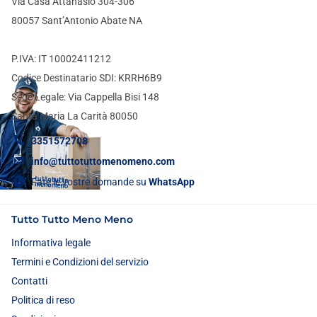
Via Casa Attanasio 304-306
80057 Sant’Antonio Abate NA
P.IVA: IT 10002411212
Codice Destinatario SDI: KRRH6B9
Sede Legale: Via Cappella Bisi 148
Santa Maria La Carità 80050
3351572708
info@tuttotuttomenomeno.com
Fate le vostre domande su
WhatsApp
Tutto Tutto Meno Meno
Informativa legale
Termini e Condizioni del servizio
Contatti
Politica di reso