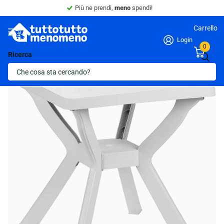
Sconto 10% -
Minimo 4 articoli nel carrello.
Carrello
Login
0
Ricerca