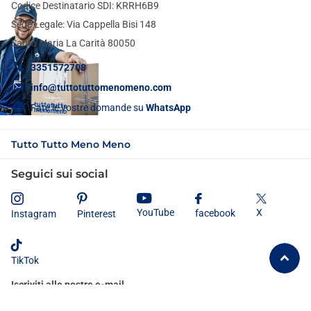
Codice Destinatario SDI: KRRH6B9
Sede Legale: Via Cappella Bisi 148
Santa Maria La Carità 80050
3351572708
info@tuttotuttomenomeno.com
Fate le vostre domande su
WhatsApp
Tutto Tutto Meno Meno
Seguici sui social
X
YouTube
facebook
Instagram
Pinterest
TikTok
Iscriviti alle nostre e-mail