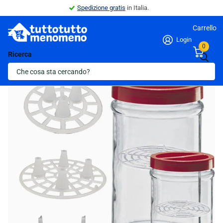
Spedizione gratis
in Italia.
Carrello
Login
0
Ricerca
Indietro