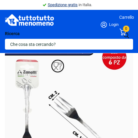
Spedizione gratis
in Italia.
Carrello
Login
0
Ricerca
Indietro