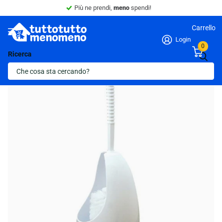
Più ne prendi,
meno
spendi!
Carrello
Login
0
Ricerca