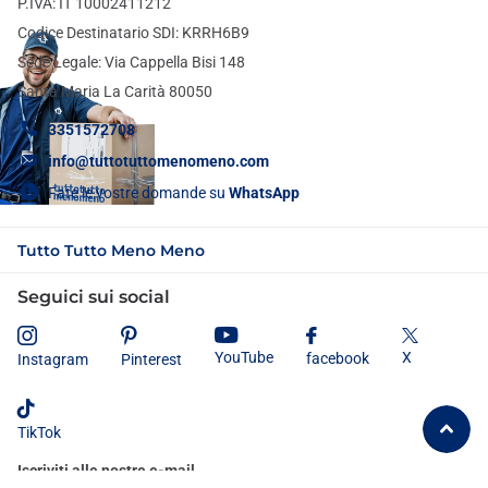
P.IVA: IT 10002411212
Codice Destinatario SDI: KRRH6B9
Sede Legale: Via Cappella Bisi 148
Santa Maria La Carità 80050
3351572708
info@tuttotuttomenomeno.com
Fate le vostre domande su
WhatsApp
Tutto Tutto Meno Meno
Seguici sui social
X
YouTube
facebook
Instagram
Pinterest
TikTok
Iscriviti alle nostre e-mail