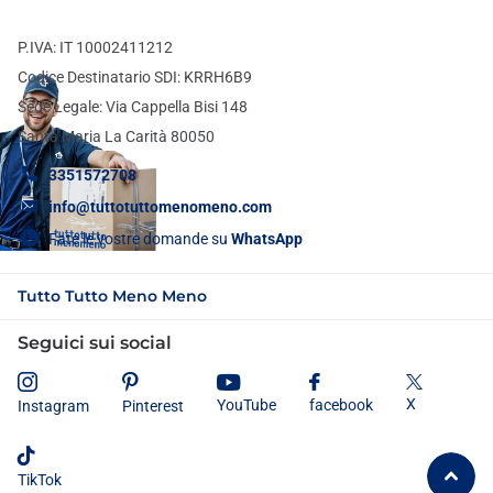
P.IVA: IT 10002411212
Codice Destinatario SDI: KRRH6B9
Sede Legale: Via Cappella Bisi 148
Santa Maria La Carità 80050
3351572708
info@tuttotuttomenomeno.com
Fate le vostre domande su
WhatsApp
Tutto Tutto Meno Meno
Seguici sui social
X
YouTube
facebook
Instagram
Pinterest
TikTok