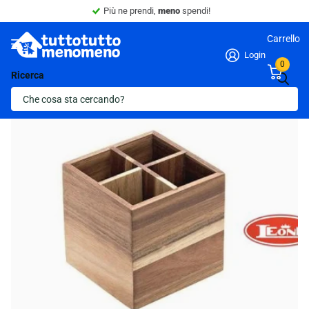
Più ne prendi,
meno
spendi!
Carrello
Login
0
Ricerca
Ultima scorta!