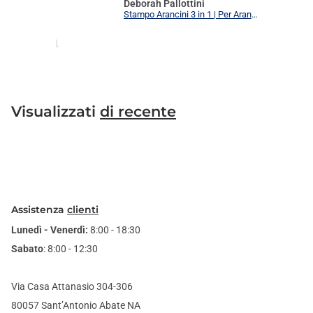
Deborah Pallottini
Stampo Arancini 3 in 1 | Per Arancini, Supplì e Polpette Uniformi | 3 Forme Intercambiabili Food Grade + Ricettario
Visualizzati
di recente
Assistenza
clienti
Lunedì - Venerdì:
8:00 - 18:30
Sabato
: 8:00 - 12:30
Via Casa Attanasio 304-306
80057 Sant’Antonio Abate NA