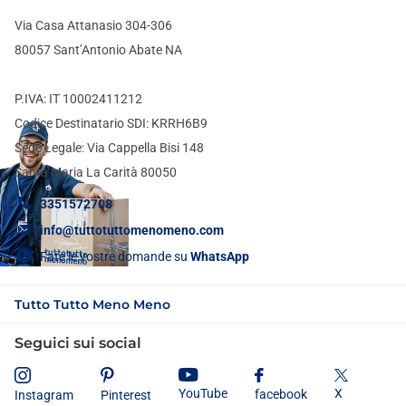
Via Casa Attanasio 304-306
80057 Sant’Antonio Abate NA
P.IVA: IT 10002411212
Codice Destinatario SDI: KRRH6B9
Sede Legale: Via Cappella Bisi 148
Santa Maria La Carità 80050
3351572708
info@tuttotuttomenomeno.com
Fate le vostre domande su
WhatsApp
Tutto Tutto Meno Meno
Seguici sui social
X
YouTube
facebook
Instagram
Pinterest