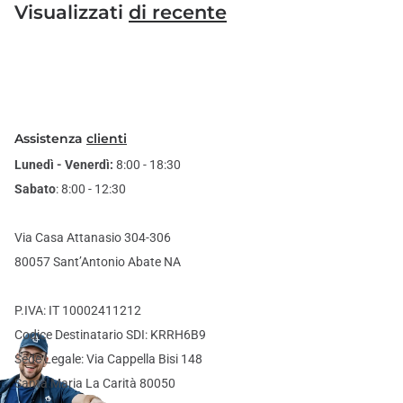
Visualizzati
di recente
Assistenza
clienti
Lunedì - Venerdì:
8:00 - 18:30
Sabato
: 8:00 - 12:30
Via Casa Attanasio 304-306
80057 Sant’Antonio Abate NA
P.IVA: IT 10002411212
Codice Destinatario SDI: KRRH6B9
Sede Legale: Via Cappella Bisi 148
Santa Maria La Carità 80050