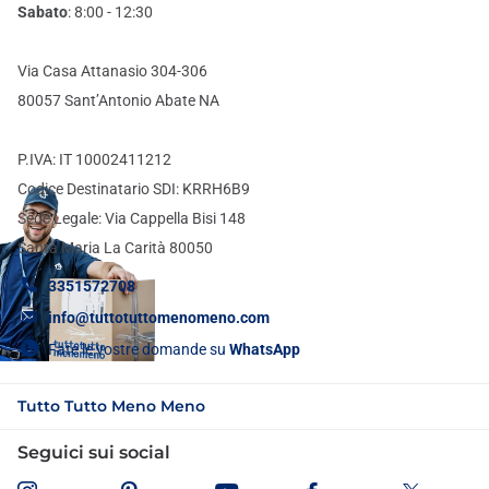
Sabato
: 8:00 - 12:30
Via Casa Attanasio 304-306
80057 Sant’Antonio Abate NA
P.IVA: IT 10002411212
Codice Destinatario SDI: KRRH6B9
Sede Legale: Via Cappella Bisi 148
Santa Maria La Carità 80050
3351572708
info@tuttotuttomenomeno.com
Fate le vostre domande su
WhatsApp
Tutto Tutto Meno Meno
Seguici sui social