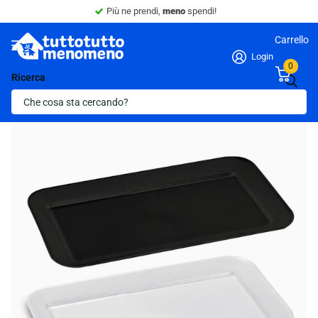
Più ne prendi,
meno
spendi!
Carrello
Login
0
Ricerca