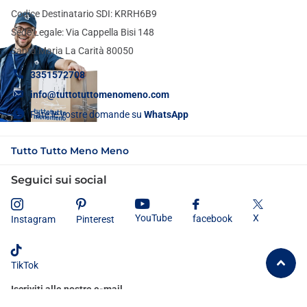
Codice Destinatario SDI: KRRH6B9
Sede Legale: Via Cappella Bisi 148
Santa Maria La Carità 80050
3351572708
info@tuttotuttomenomeno.com
Fate le vostre domande su
WhatsApp
Tutto Tutto Meno Meno
Seguici sui social
X
YouTube
facebook
Instagram
Pinterest
TikTok
Iscriviti alle nostre e-mail