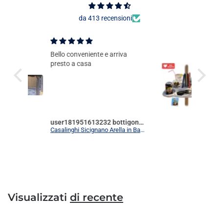
da 413 recensioni
Puntualità nella consegna
descrizione e prodotto lineari
user181951613232 bottigoni luigi
Anonimo
Casalinghi Sicignano Arella in Bamboo Pelato – Canniccio Frangivista in Rotolo, Varie Misure, per Recinzioni, Pergole, Ombreggiatura e Arredo Esterno
Due Esse Tavolino Vassoio per Ombrellone 37x37 cm – 8 Scomparti con Portabibite e Porta Smartphone, Foro Ø22-40 mm, Plastica Bianca per Spiaggia e Giardino
Visualizzati
di recente