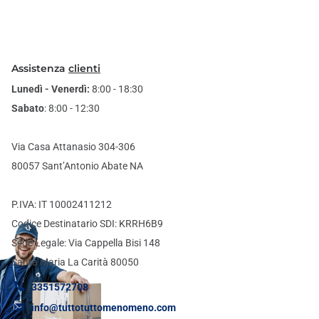
Assistenza
clienti
Lunedì - Venerdì:
8:00 - 18:30
Sabato
: 8:00 - 12:30
Via Casa Attanasio 304-306
80057 Sant’Antonio Abate NA
P.IVA: IT 10002411212
Codice Destinatario SDI: KRRH6B9
Sede Legale: Via Cappella Bisi 148
Santa Maria La Carità 80050
3351572708
info@tuttotuttomenomeno.com