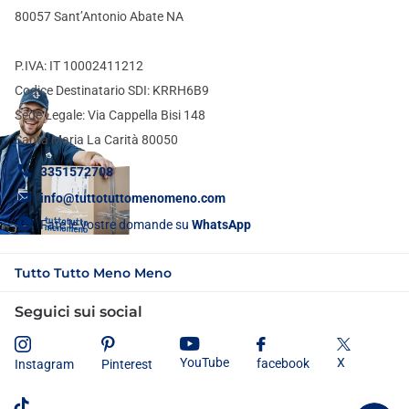
80057 Sant’Antonio Abate NA
P.IVA: IT 10002411212
Codice Destinatario SDI: KRRH6B9
Sede Legale: Via Cappella Bisi 148
Santa Maria La Carità 80050
3351572708
info@tuttotuttomenomeno.com
Fate le vostre domande su
WhatsApp
Tutto Tutto Meno Meno
Seguici sui social
X
YouTube
facebook
Instagram
Pinterest