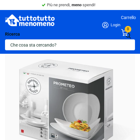
Più ne prendi,
meno
spendi!
Carrello
Login
0
Ricerca