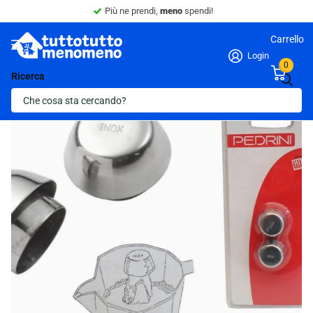
Più ne prendi,
meno
spendi!
Carrello
Login
0
Ricerca