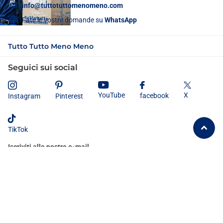
info@tuttotuttomenomeno.com
Fate le vostre domande su
WhatsApp
Tutto Tutto Meno Meno
Seguici sui social
X
YouTube
facebook
Instagram
Pinterest
TikTok
Iscriviti alle nostre e-mail
Dichiaro di aver letto e compreso
l'informativa sulla privacy
e
acconsento al trattamento dei miei dati personali secondo le modalità e
le finalità ivi indicate.