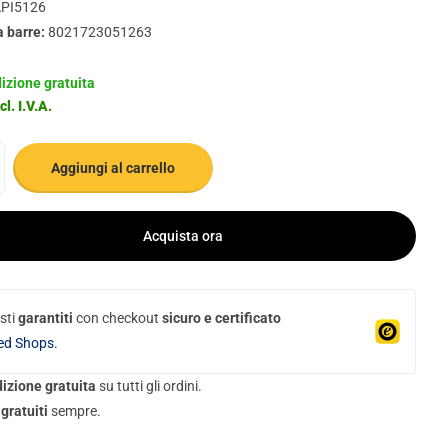
PI5126
a barre:
8021723051263
izione gratuita
cl. I.V.A.
Aggiungi al carrello
Acquista ora
sti
garantiti
con checkout
sicuro e certificato
ed Shops.
izione gratuita
su tutti gli ordini.
gratuiti
sempre.