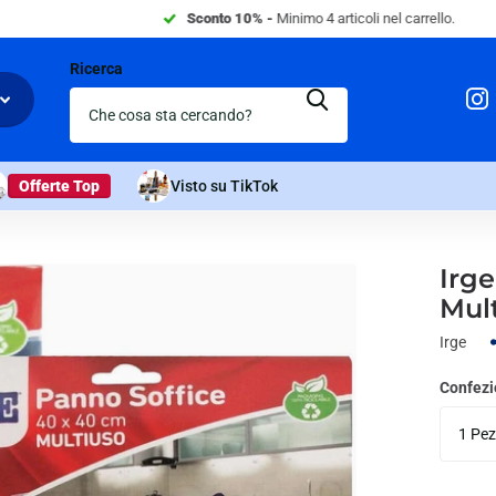
Ricerca
Offerte Top
Visto su TikTok
Irge
Mult
Irge
Confez