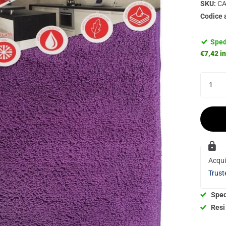
SKU:
CA
Codice 
Sped
€7,42 in
Acqui
Trust
Sped
Resi 