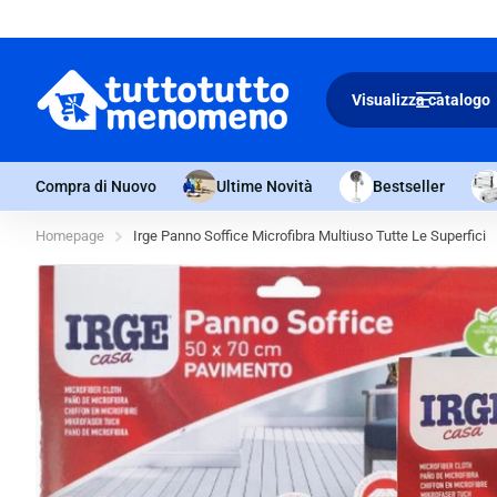
Sconto 10% -
Minimo 4 articoli nel carrello.
Visualizza catalogo
Compra di Nuovo
Ultime Novità
Bestseller
Homepage
Irge Panno Soffice Microfibra Multiuso Tutte Le Superfici