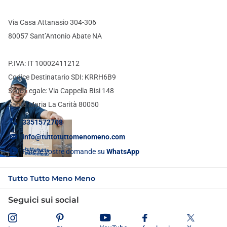
Via Casa Attanasio 304-306
80057 Sant’Antonio Abate NA
P.IVA: IT 10002411212
Codice Destinatario SDI: KRRH6B9
Sede Legale: Via Cappella Bisi 148
Santa Maria La Carità 80050
3351572708
info@tuttotuttomenomeno.com
Fate le vostre domande su
WhatsApp
Tutto Tutto Meno Meno
Seguici sui social