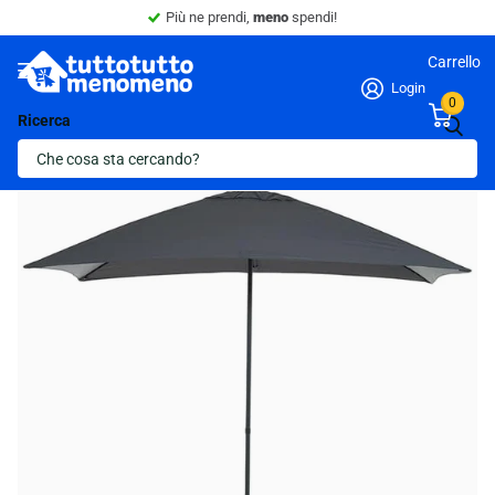
Sconto 10% -
Minimo 4 articoli nel carrello.
Carrello
Login
0
Ricerca
Ultima scorta!