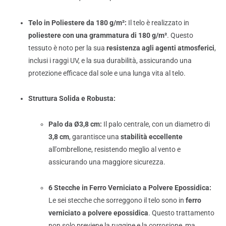
Telo in Poliestere da 180 g/m²:
Il telo è realizzato in
poliestere con una grammatura di 180 g/m²
. Questo
tessuto è noto per la sua
resistenza agli agenti atmosferici
,
inclusi i raggi UV, e la sua durabilità, assicurando una
protezione efficace dal sole e una lunga vita al telo.
Struttura Solida e Robusta:
Palo da Ø3,8 cm:
Il palo centrale, con un diametro di
3,8 cm
, garantisce una
stabilità eccellente
all'ombrellone, resistendo meglio al vento e
assicurando una maggiore sicurezza.
6 Stecche in Ferro Verniciato a Polvere Epossidica:
Le sei stecche che sorreggono il telo sono in
ferro
verniciato a polvere epossidica
. Questo trattamento
non solo previene la ruggine e la corrosione, ma