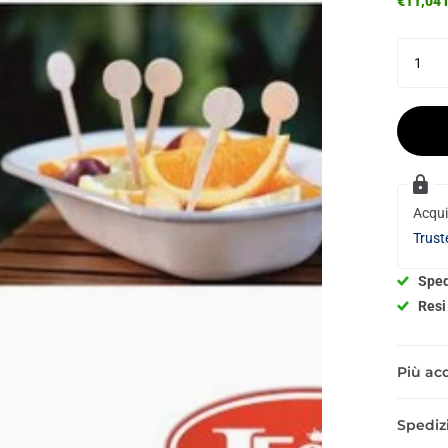
€11,04 i
Acqui
Trust
Sped
Resi 
Più acq
Spedizi