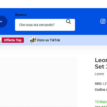
Ricerca
Offerte Top
Visto su TikTok
Leo
Set 
Leone
SKU:
LE
Codice 
10 dispo