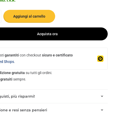
ncl. I.V.A.
Aggiungi al carrello
Acquista ora
sti
garantiti
con checkout
sicuro e certificato
ed Shops.
izione gratuita
su tutti gli ordini.
gratuiti
sempre.
uisti, più risparmi!
one e resi senza pensieri