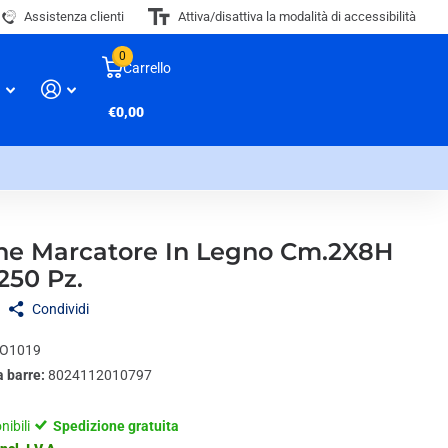
Assistenza clienti
Attiva/disattiva la modalità di accessibilità
0
Carrello
€0,00
ne Marcatore In Legno Cm.2X8H
250 Pz.
Condividi
O1019
a barre:
8024112010797
nibili
Spedizione gratuita