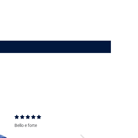
Bello e forte
Bello convenie
presto a casa