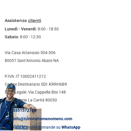
Assistenza
clienti
Lunedì - Venerdì:
8:00 - 18:30
Sabato
: 8:00 - 12:30
Via Casa Attanasio 304-306
80057 Sant’Antonio Abate NA
P.IVA: IT 10002411212
Codice Destinatario SDI: KRRH6B9
Sede Legale: Via Cappella Bisi 148
Santa Maria La Carità 80050
3351572708
info@tuttotuttomenomeno.com
Fate le vostre domande su
WhatsApp