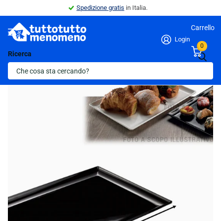
Spedizione gratis
in Italia.
Carrello
Login
0
Ricerca
Indietro