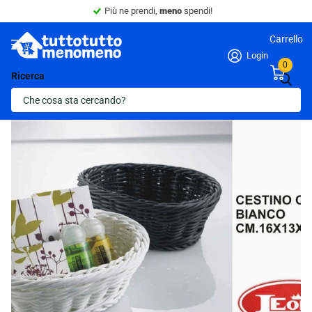
Più ne prendi,
meno
spendi!
Carrello
Login
0
Ricerca