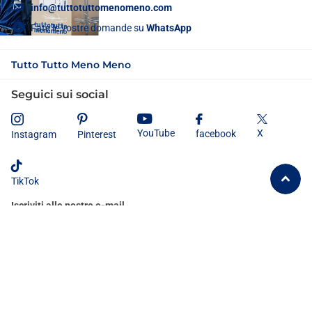
info@tuttotuttomenomeno.com
Fate le vostre domande su
WhatsApp
Tutto Tutto Meno Meno
Seguici sui social
X
YouTube
facebook
Instagram
Pinterest
TikTok
Iscriviti alle nostre e-mail
Dichiaro di aver letto e compreso
l'informativa sulla privacy
e
acconsento al trattamento dei miei dati personali secondo le modalità e
le finalità ivi indicate.