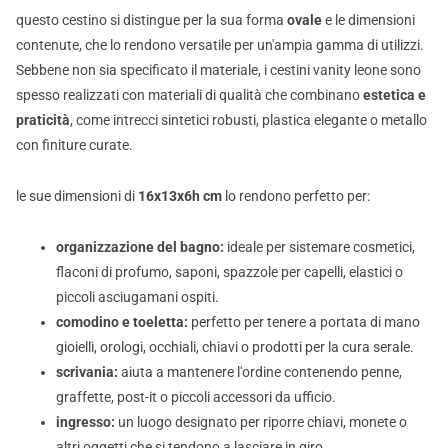
questo cestino si distingue per la sua forma
ovale
e le dimensioni
contenute, che lo rendono versatile per un'ampia gamma di utilizzi.
Sebbene non sia specificato il materiale, i cestini vanity leone sono
spesso realizzati con materiali di qualità che combinano
estetica e
praticità
, come intrecci sintetici robusti, plastica elegante o metallo
con finiture curate.
le sue dimensioni di
16x13x6h cm
lo rendono perfetto per:
organizzazione del bagno:
ideale per sistemare cosmetici,
flaconi di profumo, saponi, spazzole per capelli, elastici o
piccoli asciugamani ospiti.
comodino e toeletta:
perfetto per tenere a portata di mano
gioielli, orologi, occhiali, chiavi o prodotti per la cura serale.
scrivania:
aiuta a mantenere l'ordine contenendo penne,
graffette, post-it o piccoli accessori da ufficio.
ingresso:
un luogo designato per riporre chiavi, monete o
altri oggetti che si tendono a lasciare in giro.