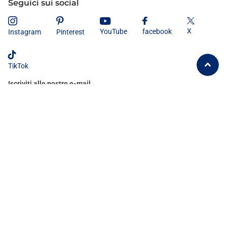
Seguici sui social
X
YouTube
facebook
Instagram
Pinterest
TikTok
Iscriviti alle nostre e-mail
Dichiaro di aver letto e compreso
l'informativa sulla privacy
e
acconsento al trattamento dei miei dati personali secondo le modalità e
le finalità ivi indicate.
©
2026
Tutto Tutto Meno Meno®
IT (EUR €)
Menù