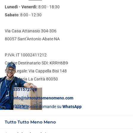
Lunedì - Venerdì:
8:00 - 18:30
Sabato
: 8:00 - 12:30
Via Casa Attanasio 304-306
80057 Sant’Antonio Abate NA
P.IVA: IT 10002411212
Codice Destinatario SDI: KRRH6B9
Sede Legale: Via Cappella Bisi 148
Santa Maria La Carità 80050
3351572708
info@tuttotuttomenomeno.com
Fate le vostre domande su
WhatsApp
Tutto Tutto Meno Meno