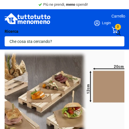
Sconto 10% -
Minimo 4 articoli nel carrello.
Carrello
Login
0
Ricerca