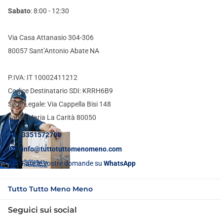
Sabato
: 8:00 - 12:30
Via Casa Attanasio 304-306
80057 Sant’Antonio Abate NA
P.IVA: IT 10002411212
Codice Destinatario SDI: KRRH6B9
Sede Legale: Via Cappella Bisi 148
Santa Maria La Carità 80050
3351572708
info@tuttotuttomenomeno.com
Fate le vostre domande su
WhatsApp
Tutto Tutto Meno Meno
Seguici sui social