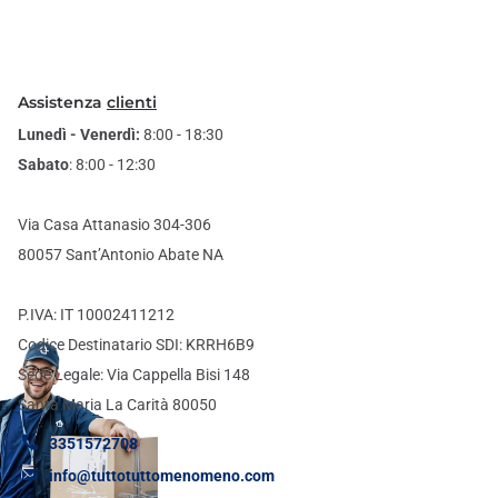
Assistenza
clienti
Lunedì - Venerdì:
8:00 - 18:30
Sabato
: 8:00 - 12:30
Via Casa Attanasio 304-306
80057 Sant’Antonio Abate NA
P.IVA: IT 10002411212
Codice Destinatario SDI: KRRH6B9
Sede Legale: Via Cappella Bisi 148
Santa Maria La Carità 80050
3351572708
info@tuttotuttomenomeno.com