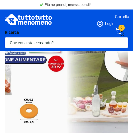
Più ne prendi,
meno
spendi!
Carrello
Login
0
Ricerca