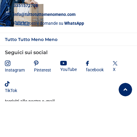
3351572708
info@tuttotuttomenomeno.com
Fate le vostre domande su
WhatsApp
Tutto Tutto Meno Meno
Seguici sui social
X
YouTube
facebook
Instagram
Pinterest
TikTok
Iscriviti alle nostre e-mail
Dichiaro di aver letto e compreso
l'informativa sulla privacy
e
acconsento al trattamento dei miei dati personali secondo le modalità e