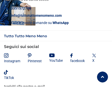
3351572708
info@tuttotuttomenomeno.com
Fate le vostre domande su
WhatsApp
Tutto Tutto Meno Meno
Seguici sui social
X
YouTube
facebook
Instagram
Pinterest
TikTok
Iscriviti alle nostre e-mail
Dichiaro di aver letto e compreso
l'informativa sulla privacy
e