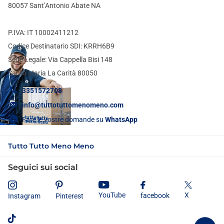
80057 Sant’Antonio Abate NA
P.IVA: IT 10002411212
Codice Destinatario SDI: KRRH6B9
Sede Legale: Via Cappella Bisi 148
Santa Maria La Carità 80050
3351572708
info@tuttotuttomenomeno.com
Fate le vostre domande su
WhatsApp
Tutto Tutto Meno Meno
Seguici sui social
X
YouTube
facebook
Instagram
Pinterest