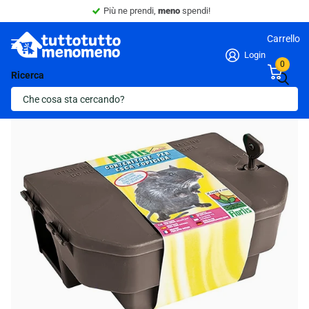
Più ne prendi,
meno
spendi!
Carrello
Login
0
Ricerca