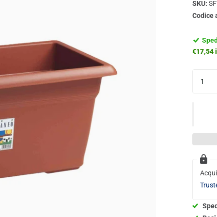
SKU:
SF
Codice 
Sped
€17,54 i
Acqui
Trust
Sped