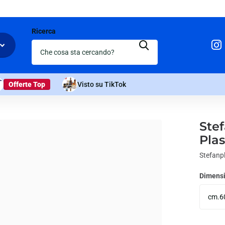
Ricerca
Offerte Top
Visto su TikTok
Stef
Plas
Stefanp
Dimensi