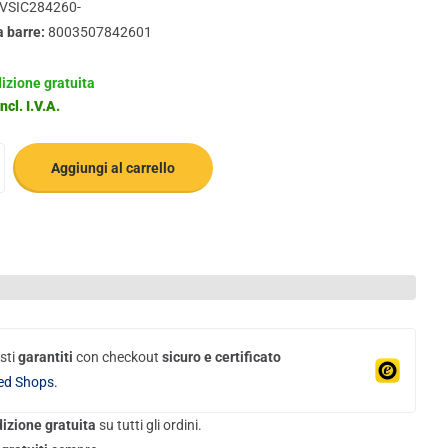
VSIC284260-
a barre:
8003507842601
izione gratuita
ncl. I.V.A.
Aggiungi al carrello
sti
garantiti
con checkout
sicuro e certificato
ed Shops.
izione gratuita
su tutti gli ordini.