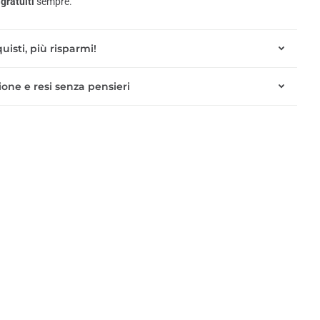
gratuiti
sempre.
uisti, più risparmi!
one e resi senza pensieri