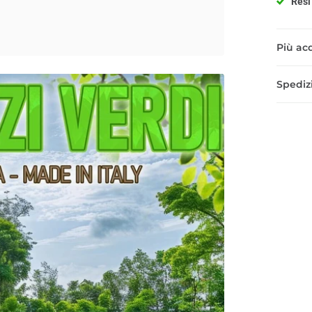
Resi 
Più acq
Spedizi